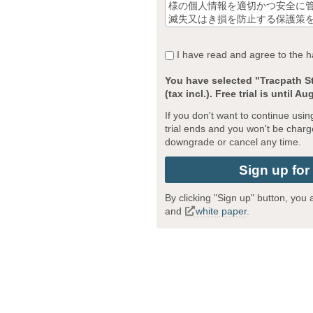
様の個人情報を適切かつ安全に
滅失又はき損を防止する保護策
【個人情報の取得事業者名称お
者】
I have read and agree to the h
事業者名称: 株式会社オープン
You have selected "Tracpath St
個人情報保護管理責任者: 代表取
(tax incl.). Free trial is until Au
電話: 03-6803-1647 FAX: 03-6
If you don't want to continue usin
2. 個人情報の利用目的
trial ends and you won't be char
お客様の個人情報は、tracpath サ
downgrade or cancel any time.
おいて正当な事業遂行の範囲内で利用
ご自身の個人情報を弊社に提供
判断によりますが、 もしご提供されない場合には、 適切なサ
ービスが提供できない場合があ
By clicking "Sign up" button, you
い。
and
white paper
.
3. 個人情報の第三者への提供
お客様の個人情報は、以下掲げる場合以外
の同意無く第三者に提供するこ
(1)
法令に基づく場合
(2)
人の生命、身体又は財産の