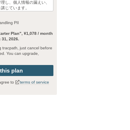
管理し、個人情報の漏えい、
を講じています。
よび当社の個人情報保護管理
andling PII
グルーヴ
arter Plan", ¥1,078 / month
締役 昌子 正俊
g 31, 2026.
803-1648
g tracpath, just cancel before
ged. You can upgrade,
ービス提供のため、 弊社に
いたします。 お客様が
されるか否かは、お客様のご
りますので予めご了承くださ
 agree to
terms of service
に、 事前にご本人
とはありません。
保護にために必要がある場合